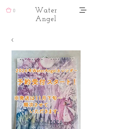
0
Water
Angel